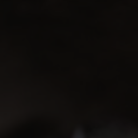
Om oss
In english
PRISFÖRFRÅGAN