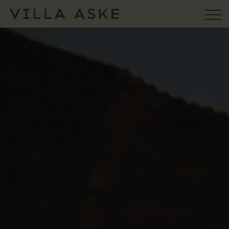
VILLA ASKE
Konferens
Aktiviteter
Ristorante
Weekend & Firande
Bröllop