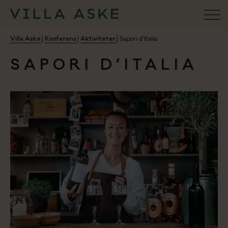
VILLA ASKE
Villa Aske
│
Konferens
│
Aktiviteter
│
Sapori d’Italia
SAPORI D’ITALIA
Konferens
Aktiviteter
Ristorante
Weekend & Firande
Bröllop