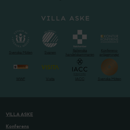
Italienska
Konferens-
Svenska Möten
Svanen
handelskammaren
anläggningar
WWF
Visita
IACC
Svenska Möten
VILLA ASKE
Konferens