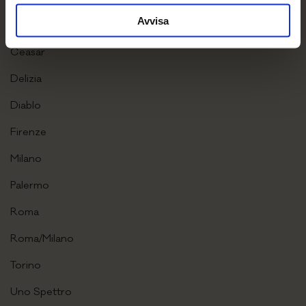
Avvisa
Castello
Ceasar
Delizia
Diablo
Firenze
Milano
Palermo
Roma
Roma/Milano
Torino
Uno Spettro