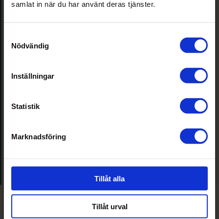
Italia – en italiensk quiz
samlat in när du har använt deras tjänster.
Italiensk matlagning
Samtyckesval
Italienska aktiviteter
Nödvändig
Italienska mat & dryckesaktiviteter
Inställningar
Kreativa teamaktiviteter
La Grande Cucina
Statistik
Laga er egen pasta
Olivolje- & balsamico provning
Marknadsföring
Paparazzi
Sapori d’Italia
Tillåt alla
Aktuella erbjudande från Villa Aske
Tillåt urval
Konferenslokaler