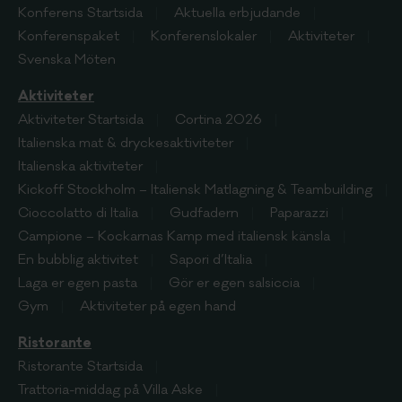
Konferens
Startsida
Aktuella erbjudande
Konferenspaket
Konferenslokaler
Aktiviteter
Svenska Möten
Aktiviteter
Aktiviteter
Startsida
Cortina 2026
Italienska mat & dryckesaktiviteter
Italienska aktiviteter
Kickoff Stockholm – Italiensk Matlagning & Teambuilding
Cioccolatto di Italia
Gudfadern
Paparazzi
Campione – Kockarnas Kamp med italiensk känsla
En bubblig aktivitet
Sapori d’Italia
Laga er egen pasta
Gör er egen salsiccia
Gym
Aktiviteter på egen hand
Ristorante
Ristorante
Startsida
Trattoria-middag på Villa Aske