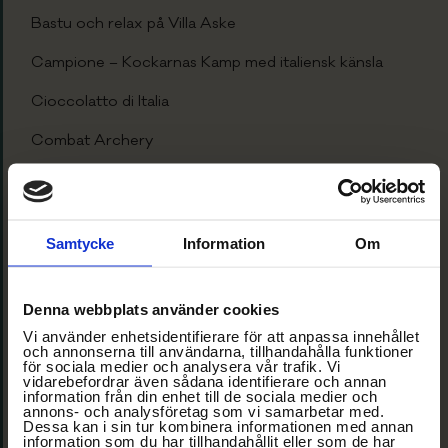
Bastu och relax på Villa Aske
Campione – Kockarnas Kamp med italiensk känsla
Cioccolatto di Italia
Combat Archery
En bubblig aktivitet
Förslag på aktiviteter
Samtycke
Information
Om
Gör er egen salsiccia
Grappa-provning
Denna webbplats använder cookies
Gudfadern
Vi använder enhetsidentifierare för att anpassa innehållet
och annonserna till användarna, tillhandahålla funktioner
för sociala medier och analysera vår trafik. Vi
Gym
vidarebefordrar även sådana identifierare och annan
information från din enhet till de sociala medier och
annons- och analysföretag som vi samarbetar med.
IL TEMPO GIGANTE
Dessa kan i sin tur kombinera informationen med annan
information som du har tillhandahållit eller som de har