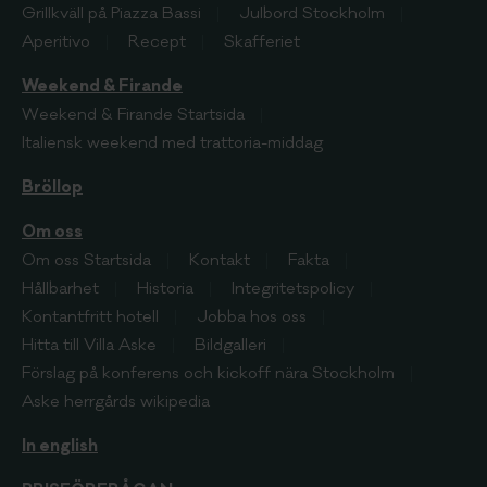
Grillkväll på Piazza Bassi
Julbord Stockholm
Aperitivo
Recept
Skafferiet
Weekend & Firande
Weekend & Firande
Startsida
Italiensk weekend med trattoria-middag
Bröllop
Om oss
Om oss
Startsida
Kontakt
Fakta
Hållbarhet
Historia
Integritetspolicy
Kontantfritt hotell
Jobba hos oss
Hitta till Villa Aske
Bildgalleri
Förslag på konferens och kickoff nära Stockholm
Aske herrgårds wikipedia
In english