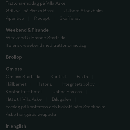
Trattoria-middag på Villa Aske
Grillkväll på Piazza Bassi
Julbord Stockholm
Aperitivo
Recept
Skafferiet
Weekend & Firande
Weekend & Firande
Startsida
Italiensk weekend med trattoria-middag
Bröllop
Om oss
Om oss
Startsida
Kontakt
Fakta
Hållbarhet
Historia
Integritetspolicy
Kontantfritt hotell
Jobba hos oss
Hitta till Villa Aske
Bildgalleri
Förslag på konferens och kickoff nära Stockholm
Aske herrgårds wikipedia
In english