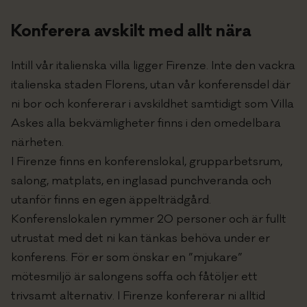
Om oss
Konferera avskilt med allt nära
In english
Intill vår italienska villa ligger Firenze. Inte den vackra
italienska staden Florens, utan vår konferensdel där
PRISFÖRFRÅGAN
ni bor och konfererar i avskildhet samtidigt som Villa
Askes alla bekvämligheter finns i den omedelbara
närheten.
I Firenze finns en konferenslokal, grupparbetsrum,
salong, matplats, en inglasad punchveranda och
utanför finns en egen äppelträdgård.
Konferenslokalen rymmer 20 personer och är fullt
utrustat med det ni kan tänkas behöva under er
konferens. För er som önskar en ”mjukare”
mötesmiljö är salongens soffa och fåtöljer ett
trivsamt alternativ. I Firenze konfererar ni alltid