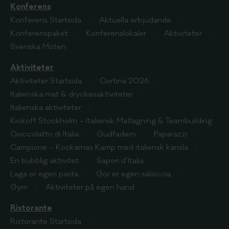
Konferens
Konferens
Startsida
Aktuella erbjudande
Konferenspaket
Konferenslokaler
Aktiviteter
Svenska Möten
Aktiviteter
Aktiviteter
Startsida
Cortina 2026
Italienska mat & dryckesaktiviteter
Italienska aktiviteter
Kickoff Stockholm – Italiensk Matlagning & Teambuilding
Cioccolatto di Italia
Gudfadern
Paparazzi
Campione – Kockarnas Kamp med italiensk känsla
En bubblig aktivitet
Sapori d’Italia
Laga er egen pasta
Gör er egen salsiccia
Gym
Aktiviteter på egen hand
Ristorante
Ristorante
Startsida