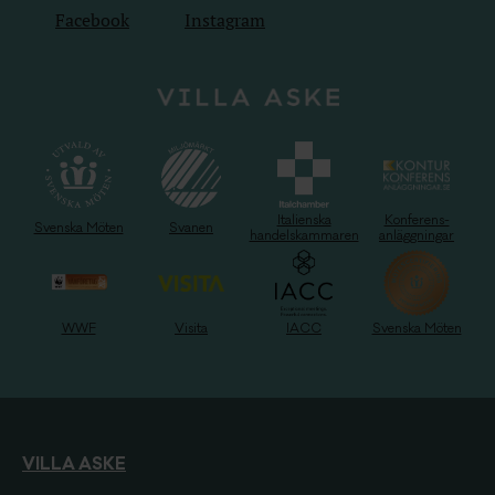
Facebook
Instagram
Italienska
Konferens-
Svenska Möten
Svanen
handelskammaren
anläggningar
WWF
Visita
IACC
Svenska Möten
VILLA ASKE