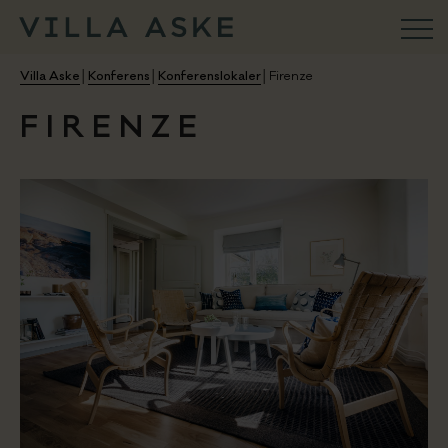
VILLA ASKE
Villa Aske
│
Konferens
│
Konferenslokaler
│
Firenze
FIRENZE
Konferens
Aktiviteter
Ristorante
Weekend & Firande
Bröllop