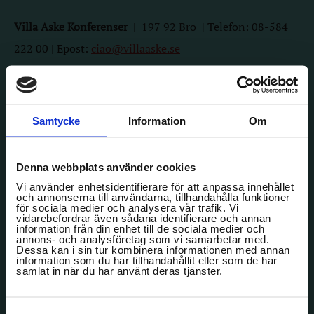
Villa Aske Konferenser
|
197 92
Bro | Telefon: 08-584
222 00 | Epost:
ciao@villaaske.se
Karta och vägbeskrivning Google Maps
Samtycke
Information
Om
Denna webbplats använder cookies
Vi använder enhetsidentifierare för att anpassa innehållet
och annonserna till användarna, tillhandahålla funktioner
för sociala medier och analysera vår trafik. Vi
Facebook
Instagram
vidarebefordrar även sådana identifierare och annan
information från din enhet till de sociala medier och
annons- och analysföretag som vi samarbetar med.
Dessa kan i sin tur kombinera informationen med annan
information som du har tillhandahållit eller som de har
samlat in när du har använt deras tjänster.
Samtyckesval