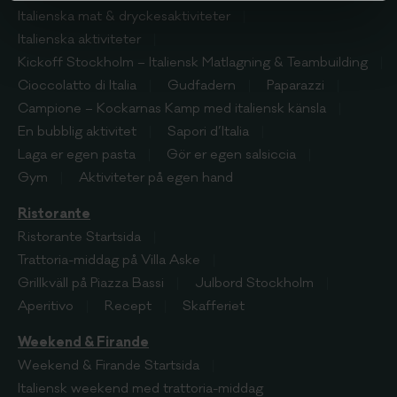
Italienska mat & dryckesaktiviteter
Italienska aktiviteter
Kickoff Stockholm – Italiensk Matlagning & Teambuilding
Cioccolatto di Italia
Gudfadern
Paparazzi
Campione – Kockarnas Kamp med italiensk känsla
En bubblig aktivitet
Sapori d’Italia
Laga er egen pasta
Gör er egen salsiccia
Gym
Aktiviteter på egen hand
Ristorante
Ristorante
Startsida
Trattoria-middag på Villa Aske
Grillkväll på Piazza Bassi
Julbord Stockholm
Aperitivo
Recept
Skafferiet
Weekend & Firande
Weekend & Firande
Startsida
Italiensk weekend med trattoria-middag