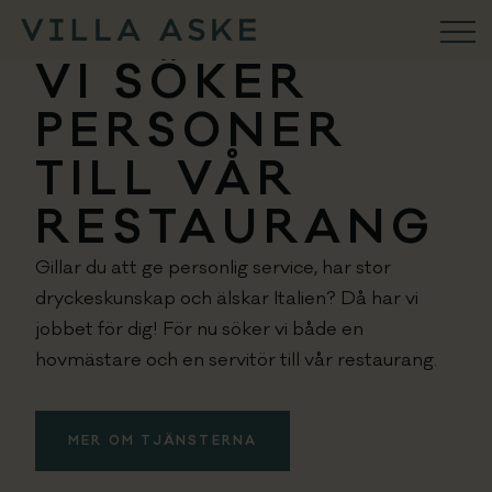
VI SÖKER
VILLA ASKE
PERSONER
Konferens
TILL VÅR
Aktiviteter
RESTAURANG
Gillar du att ge personlig service, har stor
Ristorante
dryckeskunskap och älskar Italien? Då har vi
jobbet för dig! För nu söker vi både en
Weekend & Firande
hovmästare och en servitör till vår restaurang.
Bröllop
MER OM TJÄNSTERNA