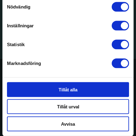
Nödvändig
Italienska
Konferens-
Svenska Möten
Svanen
handelskammaren
anläggningar
Inställningar
WWF
Visita
IACC
Svenska Möten
Statistik
Marknadsföring
VILLA ASKE
Konferens
Tillåt alla
Konferens
Startsida
Aktuella erbjudande
Konferenspaket
Konferenslokaler
Aktiviteter
Tillåt urval
Svenska Möten
Avvisa
Aktiviteter
Aktiviteter
Startsida
Cortina 2026