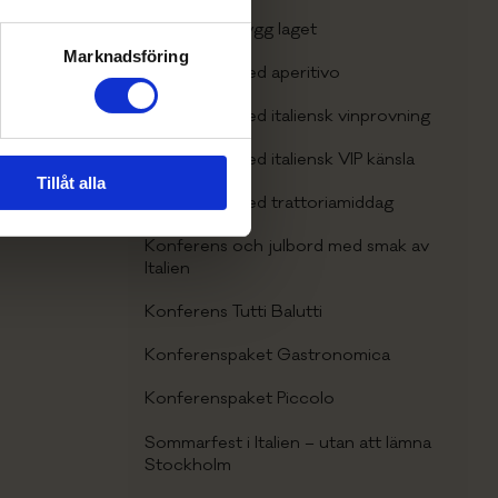
Konferens Bygg laget
Marknadsföring
Konferens med aperitivo
Konferens med italiensk vinprovning
Konferens med italiensk VIP känsla
Tillåt alla
Konferens med trattoriamiddag
Konferens och julbord med smak av
Italien
Konferens Tutti Balutti
Konferenspaket Gastronomica
Konferenspaket Piccolo
Sommarfest i Italien – utan att lämna
Stockholm