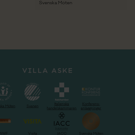
Svenska Möten
Italienska
Konferens-
ska Möten
Svanen
handelskammaren
anläggningar
WWF
Visita
IACC
Svenska Möten