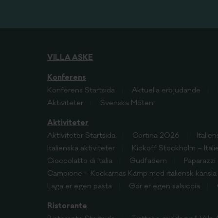
VILLA ASKE
Konferens
Konferens
Startsida
Aktuella erbjudande
Aktiviteter
Svenska Möten
Aktiviteter
Aktiviteter
Startsida
Cortina 2026
Italie
Italienska aktiviteter
Kickoff Stockholm – Ital
Cioccolatto di Italia
Gudfadern
Paparazzi
Campione – Kockarnas Kamp med italiensk känsla
Laga er egen pasta
Gör er egen salsiccia
Ristorante