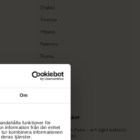
Diablo
Firenze
Milano
Palermo
Roma
Roma/Milano
Torino
Uno Spettro
Om
Venezia
Konferenspaket
andahålla funktioner för
n information från din enhet
Boka hela Villa Aske – ert eget palazzo
 tur kombinera informationen
nära Stockholm
deras tjänster.