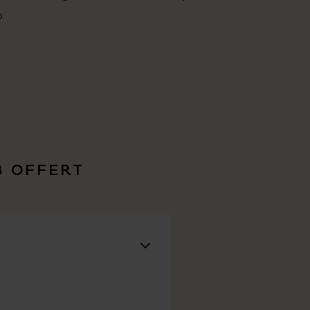
.
O
In
P
B OFFERT