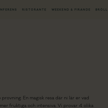
NFERENS
RISTORANTE
WEEKEND & FIRANDE
BRÖLL
V
K
Ak
R
W
 provning. En magisk resa där ni lär er vad
Br
 mer fruktiga och intensiva. Vi provar 4 olika