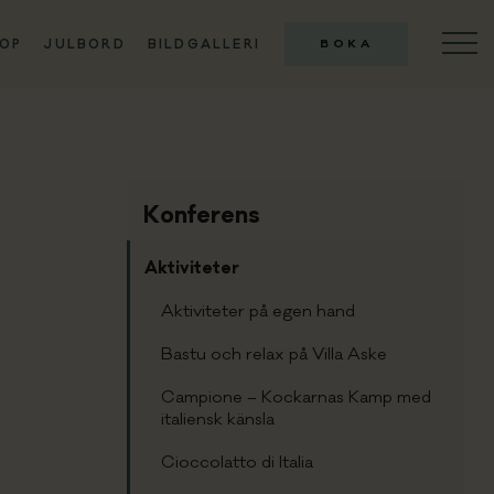
OP
JULBORD
BILDGALLERI
BOKA
ILLA ASKE
onferens
Konferens
tiviteter
Aktiviteter
Aktiviteter på egen hand
istorante
Bastu och relax på Villa Aske
Campione – Kockarnas Kamp med
eekend & Firande
italiensk känsla
Cioccolatto di Italia
öllop