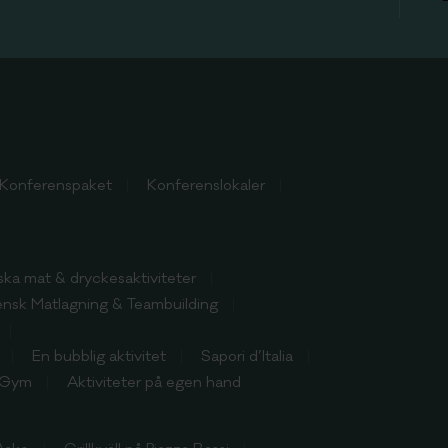
Konferenspaket
Konferenslokaler
nska mat & dryckesaktiviteter
iensk Matlagning & Teambuilding
En bubblig aktivitet
Sapori d’Italia
Gym
Aktiviteter på egen hand