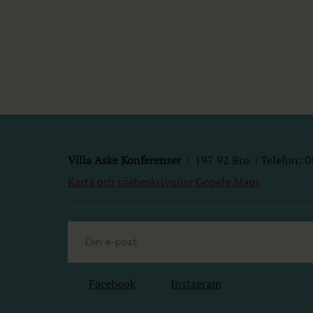
Villa Aske Konferenser
|
197 92
Bro | Telefon: 0
Karta och vägbeskrivning Google Maps
Facebook
Instagram