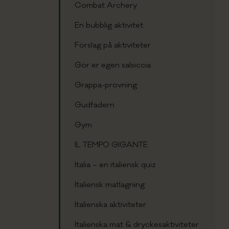
Combat Archery
m oss
En bubblig aktivitet
Förslag på aktiviteter
 english
Gör er egen salsiccia
Grappa-provning
RISFÖRFRÅGAN
Gudfadern
Gym
IL TEMPO GIGANTE
Italia – en italiensk quiz
Italiensk matlagning
Italienska aktiviteter
Italienska mat & dryckesaktiviteter