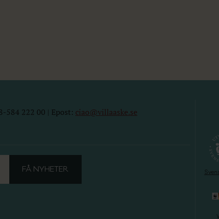
8-584 222 00 | Epost:
ciao@villaaske.se
Sven