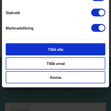
Statistik
Marknadsföring
Tillåt alla
Tillåt urval
Villa Aske Konferenser
|
197 92
Bro | Telefon: 08-584
Avvisa
222 00 | Epost:
ciao@villaaske.se
Karta och vägbeskrivning Google Maps