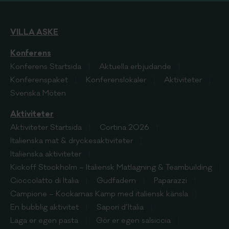
VILLA ASKE
Konferens
Konferens
Startsida
Aktuella erbjudande
Konferenspaket
Konferenslokaler
Aktiviteter
Svenska Möten
Aktiviteter
Aktiviteter
Startsida
Cortina 2026
Italienska mat & dryckesaktiviteter
Italienska aktiviteter
Kickoff Stockholm – Italiensk Matlagning & Teambuilding
Cioccolatto di Italia
Gudfadern
Paparazzi
Campione – Kockarnas Kamp med italiensk känsla
En bubblig aktivitet
Sapori d’Italia
Laga er egen pasta
Gör er egen salsiccia