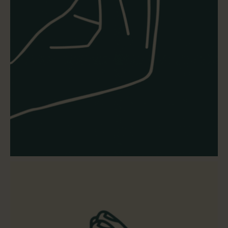
Om oss
In english
PRISFÖRFRÅGAN