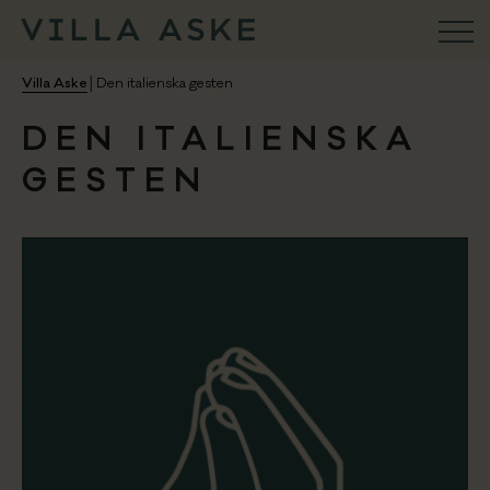
VILLA ASKE
Villa Aske
│
Den italienska gesten
DEN ITALIENSKA
Konferens
GESTEN
Aktiviteter
Ristorante
Weekend & Firande
Bröllop