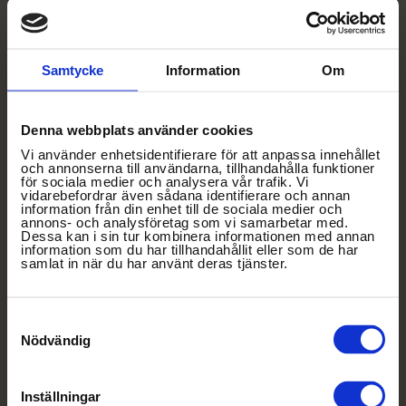
riktigt – i maten, i miljön och i känslan. Låt samtalen
flöda över en långlunch med antipasti och ett glas
rött, gestikulera vilt under en teambuildingaktivitet i
Samtycke
Information
Om
köket eller skratta högt under en vinprovning där
smakerna väcker känslor som bara måste
förstärkas med händerna.
Denna webbplats använder cookies
Så nästa gång du besöker oss – släpp ut din inre
Vi använder enhetsidentifierare för att anpassa innehållet
och annonserna till användarna, tillhandahålla funktioner
italienare! Prata med passion, låt händerna dansa
för sociala medier och analysera vår trafik. Vi
vidarebefordrar även sådana identifierare och annan
och upplev hur mycket mer levande samtalet blir.
information från din enhet till de sociala medier och
annons- och analysföretag som vi samarbetar med.
För hos oss på Villa Aske handlar det inte bara om
Dessa kan i sin tur kombinera informationen med annan
information som du har tillhandahållit eller som de har
att vara – det handlar om att känna, uttrycka och
samlat in när du har använt deras tjänster.
njuta.
Samtyckesval
Nödvändig
Inställningar