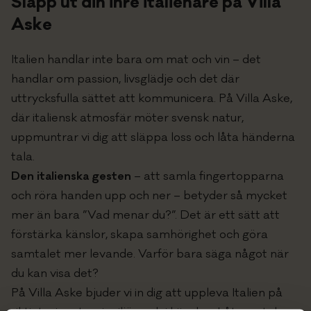
Släpp ut din inre italienare på Villa
Aske
Italien handlar inte bara om mat och vin – det
handlar om passion, livsglädje och det där
uttrycksfulla sättet att kommunicera. På Villa Aske,
där italiensk atmosfär möter svensk natur,
uppmuntrar vi dig att släppa loss och låta händerna
tala.
Den italienska gesten
– att samla fingertopparna
och röra handen upp och ner – betyder så mycket
mer än bara ”Vad menar du?”. Det är ett sätt att
förstärka känslor, skapa samhörighet och göra
samtalet mer levande. Varför bara säga något när
du kan visa det?
På Villa Aske bjuder vi in dig att uppleva Italien på