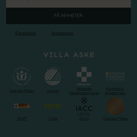
Facebook
Instagram
Italienska
Konferens-
Svenska Möten
Svanen
handelskammaren
anläggningar
WWF
Visita
IACC
Svenska Möten