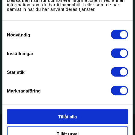
Dessa kan i sin tur kombinera informationen med annan
information som du har tillhandahållit eller som de har
samlat in när du har använt deras tjänster.
Facebook
Instagram
Samtyckesval
Nödvändig
Inställningar
Italienska
Konferens-
Svenska Möten
Svanen
handelskammaren
anläggningar
Statistik
Marknadsföring
WWF
Visita
IACC
Svenska Möten
Tillåt alla
VILLA ASKE
Tillåt urval