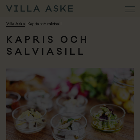
VILLA ASKE
Villa Aske
│
Kapris och salviasill
KAPRIS OCH
Konferens
SALVIASILL
Aktiviteter
Ristorante
Weekend & Firande
Bröllop