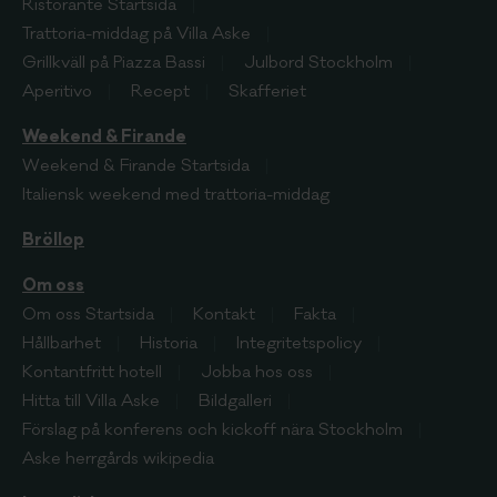
Ristorante
Startsida
Trattoria-middag på Villa Aske
Grillkväll på Piazza Bassi
Julbord Stockholm
Aperitivo
Recept
Skafferiet
Weekend & Firande
Weekend & Firande
Startsida
Italiensk weekend med trattoria-middag
Bröllop
Om oss
Om oss
Startsida
Kontakt
Fakta
Hållbarhet
Historia
Integritetspolicy
Kontantfritt hotell
Jobba hos oss
Hitta till Villa Aske
Bildgalleri
Förslag på konferens och kickoff nära Stockholm
Aske herrgårds wikipedia