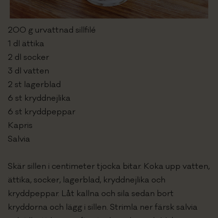
Om oss
200 g urvattnad sillfilé
In english
1 dl ättika
2 dl socker
PRISFÖRFRÅGAN
3 dl vatten
2 st lagerblad
6 st kryddnejlika
6 st kryddpeppar
Kapris
Salvia
Skär sillen i centimeter tjocka bitar. Koka upp vatten,
ättika, socker, lagerblad, kryddnejlika och
kryddpeppar. Låt kallna och sila sedan bort
kryddorna och lägg i sillen. Strimla ner färsk salvia