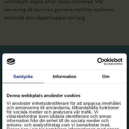
och tillsätt kapris efter tycke och smak. Vid
servering så kan man garnera med lite nyskuren
salvia då den i lagen tappar sin färg.
Villa Aske Konferenser
|
197 92
Bro | Telefon: 08-584
222 00 | Epost:
ciao@villaaske.se
Samtycke
Information
Om
Karta och vägbeskrivning Google Maps
Denna webbplats använder cookies
Vi använder enhetsidentifierare för att anpassa innehållet
och annonserna till användarna, tillhandahålla funktioner
för sociala medier och analysera vår trafik. Vi
vidarebefordrar även sådana identifierare och annan
information från din enhet till de sociala medier och
annons- och analysföretag som vi samarbetar med.