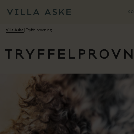
KO
Villa Aske
│
Tryffelprovning
TRYFFELPROV