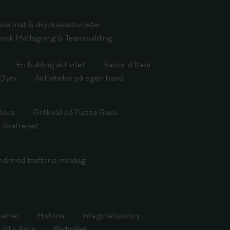
nska mat & dryckesaktiviteter
iensk Matlagning & Teambuilding
En bubblig aktivitet
Sapori d’Italia
Gym
Aktiviteter på egen hand
 Aske
Grillkväll på Piazza Bassi
Skafferiet
nd med trattoria-middag
barhet
Historia
Integritetspolicy
l Villa Aske
Bildgalleri