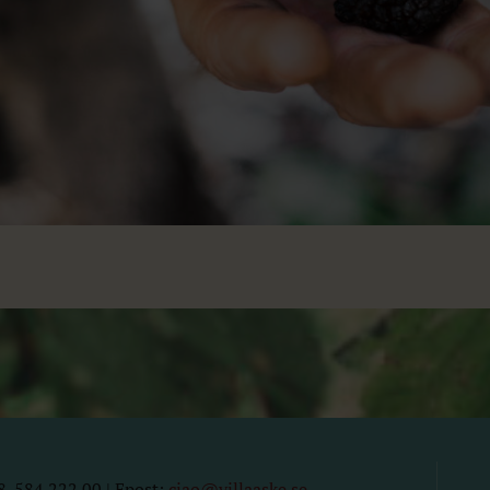
8-584 222 00 | Epost:
ciao@villaaske.se