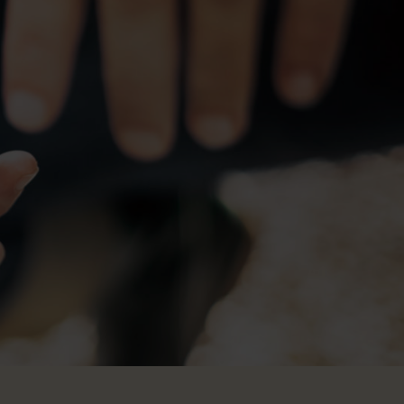
m oss
 english
RISFÖRFRÅGAN