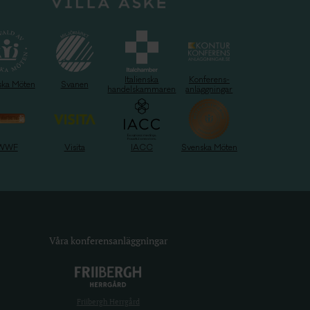
Italienska
Konferens-
ska Möten
Svanen
handelskammaren
anläggningar
WWF
Visita
IACC
Svenska Möten
Våra konferensanläggningar
Friibergh Herrgård