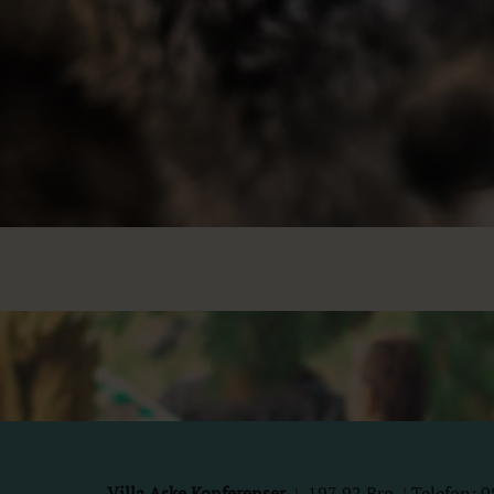
Villa Aske Konferenser
|
197 92
Bro | Telefon: 0