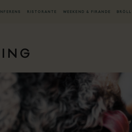
NFERENS
RISTORANTE
WEEKEND & FIRANDE
BRÖLL
V
NING
K
Ak
R
W
Br