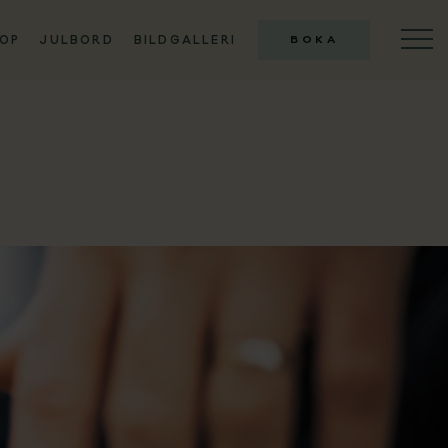
OP
JULBORD
BILDGALLERI
BOKA
ILLA ASKE
onferens
tiviteter
istorante
eekend & Firande
öllop