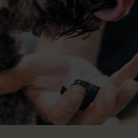
O
In
P