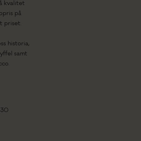
 kvalitet
opris på
 priset.
ss historia,
yffel samt
cco.
 30