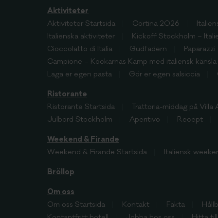
Aktiviteter
Aktiviteter
Startsida
Cortina 2026
Italie
Italienska aktiviteter
Kickoff Stockholm – Ital
Cioccolatto di Italia
Gudfadern
Paparazzi
Campione – Kockarnas Kamp med italiensk känsla
Laga er egen pasta
Gör er egen salsiccia
Ristorante
Ristorante
Startsida
Trattoria-middag på Villa
Julbord Stockholm
Aperitivo
Recept
Weekend & Firande
Weekend & Firande
Startsida
Italiensk weeke
Bröllop
Om oss
Om oss
Startsida
Kontakt
Fakta
Håll
Kontantfritt hotell
Jobba hos oss
Hitta til