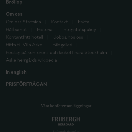
Bröllop
Om oss
Om oss
Startsida
Kontakt
Fakta
Hållbarhet
Historia
Integritetspolicy
Kontantfritt hotell
Jobba hos oss
Hitta till Villa Aske
Bildgalleri
Förslag på konferens och kickoff nära Stockholm
Aske herrgårds wikipedia
In english
PRISFÖRFRÅGAN
Våra konferensanläggningar
Friibergh Herrgård