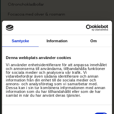
Citronchokladbollar
Focaccia med oliver & rosmarin
Limoncellosill
Parmesanostsoppa
Samtycke
Information
Om
Pasta ”spicy vodka”
Pasta med lamm & svamp
Denna webbplats använder cookies
Pastadeg
Vi använder enhetsidentifierare för att anpassa innehållet
och annonserna till användarna, tillhandahålla funktioner
för sociala medier och analysera vår trafik. Vi
Pesto
vidarebefordrar även sådana identifierare och annan
information från din enhet till de sociala medier och
Polpette pasquali
annons- och analysföretag som vi samarbetar med.
Dessa kan i sin tur kombinera informationen med annan
information som du har tillhandahållit eller som de har
Ragu
samlat in när du har använt deras tjänster.
Saltimbocca
Samtyckesval
Siciliansk kryddsill