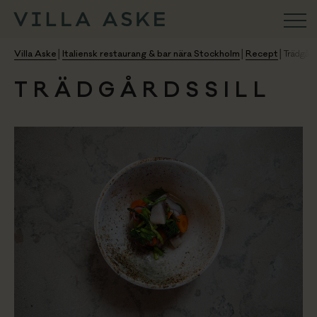
VILLA ASKE
Villa Aske
│
Italiensk restaurang & bar nära Stockholm
│
Recept
│
Trädgård
TRÄDGÅRDSSILL
Konferens
Aktiviteter
Ristorante
Weekend & Firande
Bröllop