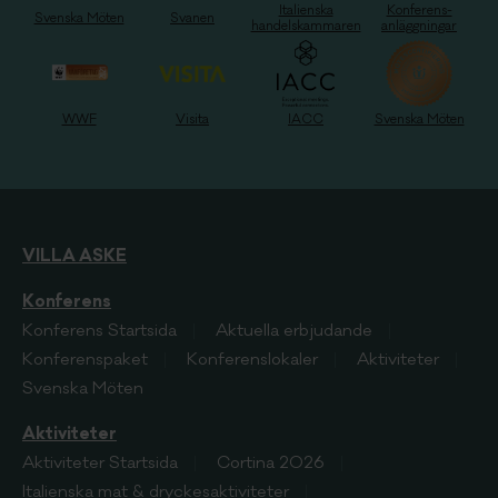
Italienska
Konferens-
Svenska Möten
Svanen
handelskammaren
anläggningar
WWF
Visita
IACC
Svenska Möten
VILLA ASKE
Konferens
Konferens
Startsida
Aktuella erbjudande
Konferenspaket
Konferenslokaler
Aktiviteter
Svenska Möten
Aktiviteter
Aktiviteter
Startsida
Cortina 2026
Italienska mat & dryckesaktiviteter