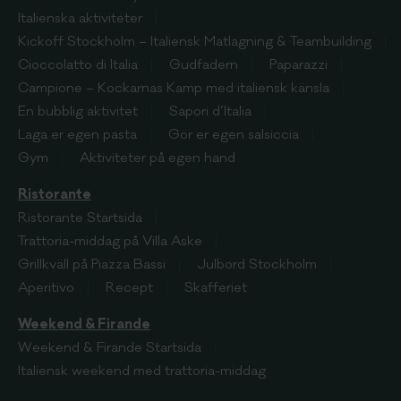
Italienska aktiviteter
Kickoff Stockholm – Italiensk Matlagning & Teambuilding
Cioccolatto di Italia
Gudfadern
Paparazzi
Campione – Kockarnas Kamp med italiensk känsla
En bubblig aktivitet
Sapori d’Italia
Laga er egen pasta
Gör er egen salsiccia
Gym
Aktiviteter på egen hand
Ristorante
Ristorante
Startsida
Trattoria-middag på Villa Aske
Grillkväll på Piazza Bassi
Julbord Stockholm
Aperitivo
Recept
Skafferiet
Weekend & Firande
Weekend & Firande
Startsida
Italiensk weekend med trattoria-middag