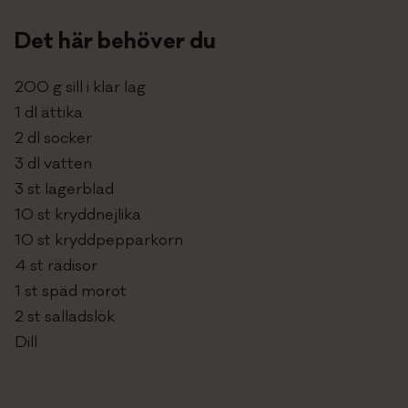
Om oss
Det här behöver du
In english
200 g sill i klar lag
1 dl ättika
PRISFÖRFRÅGAN
2 dl socker
3 dl vatten
3 st lagerblad
10 st kryddnejlika
10 st kryddpepparkorn
4 st rädisor
1 st späd morot
2 st salladslök
Dill